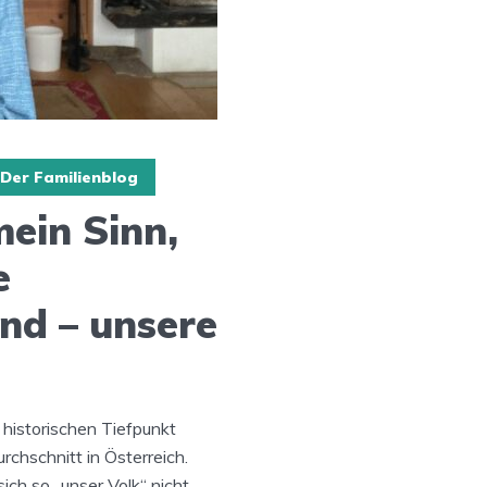
Der Familienblog
mein Sinn,
e
nd – unsere
 historischen Tiefpunkt
chschnitt in Österreich.
sich so „unser Volk“ nicht