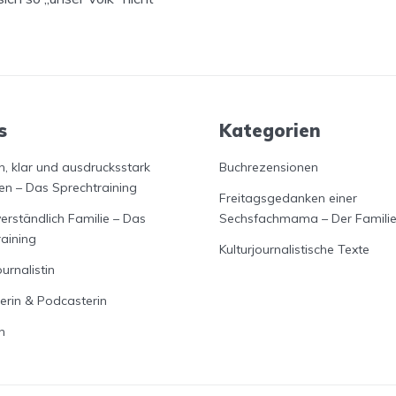
s
Kategorien
h, klar und ausdrucksstark
Buchrezensionen
en – Das Sprechtraining
Freitagsgedanken einer
verständlich Familie – Das
Sechsfachmama – Der Famili
raining
Kulturjournalistische Texte
ournalistin
erin & Podcasterin
n